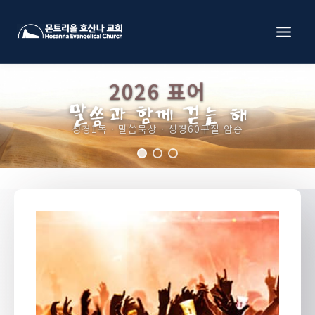
Skip
to
content
2026 표어
HOSANNA CHURCH OF MONTREAL
예수님의 성실한 제자 되어
말씀과 함께 걷는 해
성경1독 · 말씀묵상 · 성경60구절 암송
이민 사회와 열방을 변화시키는 생명공동체