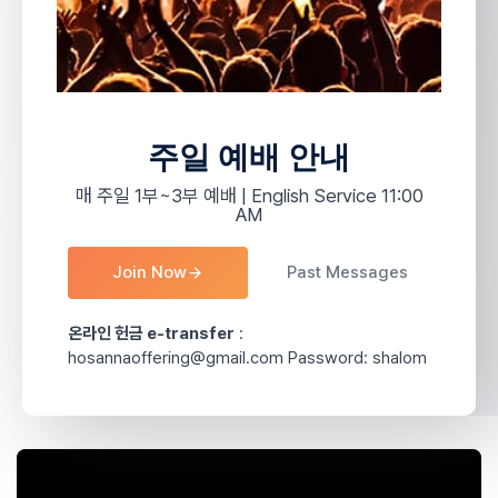
주일 예배 안내
매 주일 1부~3부 예배 | English Service 11:00
AM
Join Now
Past Messages
온라인 헌금 e-transfer
:
hosannaoffering@gmail.com Password: shalom