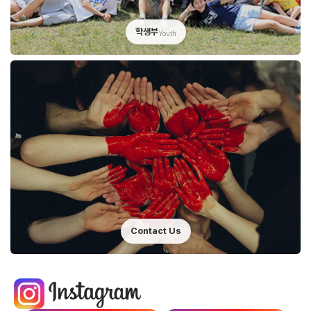
학생부
Youth
Contact Us