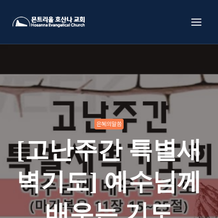
Skip
to
content
은혜의말씀
[고난주간 특별새
벽기도] 예수님께
배우는 기도