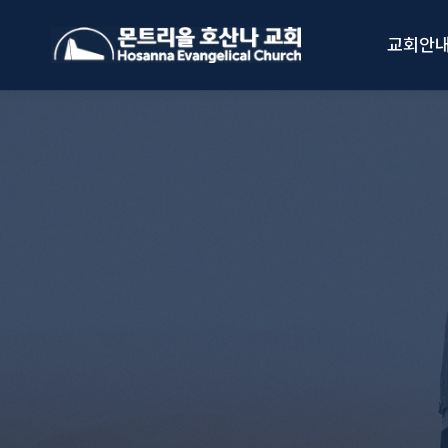
Skip
to
교회안
content