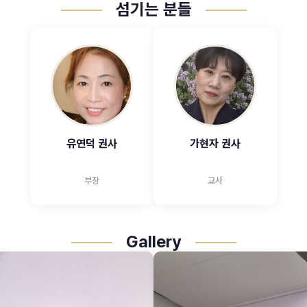
섬기는 분들
유연덕 권사
가현자 권사
부장
교사
Gallery