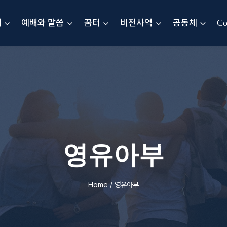
내
예배와 말씀
꿈터
비전사역
공동체
Co
영유아부
Home
/
영유아부