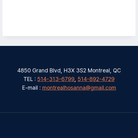
4850 Grand Blvd, H3X 3S2 Montreal, QC
TEL :
514-313-6799
,
514-892-4729
E-mail :
montrealhosanna@gmail.com