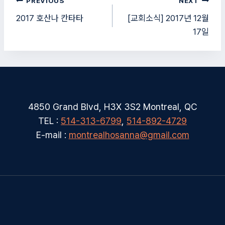
글
PREVIOUS
NEXT
탐
2017 호산나 칸타타
[교회소식] 2017년 12월
17일
색
4850 Grand Blvd, H3X 3S2 Montreal, QC
TEL :
514-313-6799
,
514-892-4729
E-mail :
montrealhosanna@gmail.com