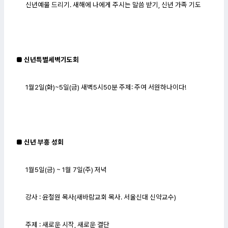
신년예물 드리기. 새해에 나에게 주시는 말씀 받기, 신년 가족 기도
■ 신년특별세벽기도회
1월2일(화)~5일(금) 새벽5시50분 주제: 주여 서원하나이다!
■ 신년 부흥 성회
1월5일(금) ~ 1월 7일(주) 저녁
강사 : 윤철원 목사(새바람교회 목사. 서울신대 신약교수)
주제 : 새로운 시작, 새로운 결단