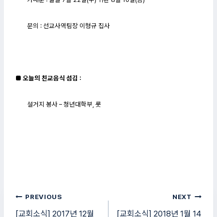
문의 : 선교사역팀장 이형규 집사
■ 오늘의 친교음식 섬김
:
설거지 봉사 – 청년대학부, 룻
글
PREVIOUS
NEXT
탐
[교회소식] 2017년 12월
[교회소식] 2018년 1월 14