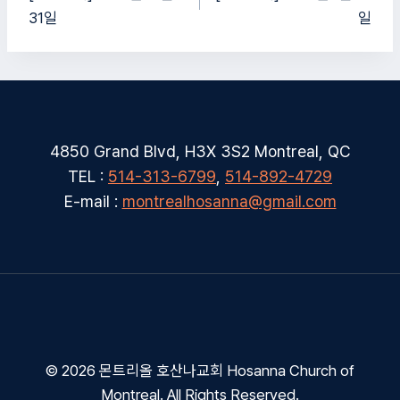
31일
일
색
4850 Grand Blvd, H3X 3S2 Montreal, QC
TEL :
514-313-6799
,
514-892-4729
E-mail :
montrealhosanna@gmail.com
© 2026 몬트리올 호산나교회 Hosanna Church of
Montreal. All Rights Reserved.