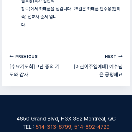
눔목장(목자 김민석
장로)에서 카메룬을 섬깁니다. 28일은 카메룬 안수웅(안의
숙) 선교사 순서 입니
다.
글
PREVIOUS
NEXT
탐
[수요기도회]고난 중의 기
[어린이주일예배] 예수님
도와 감사
은 공평해요
색
4850 Grand Blvd, H3X 3S2 Montreal, QC
TEL :
514-313-6799
,
514-892-4729