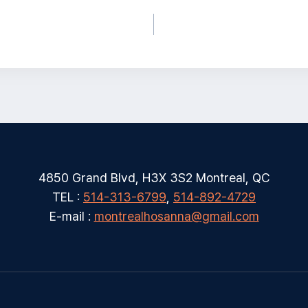
4850 Grand Blvd, H3X 3S2 Montreal, QC
TEL :
514-313-6799
,
514-892-4729
E-mail :
montrealhosanna@gmail.com