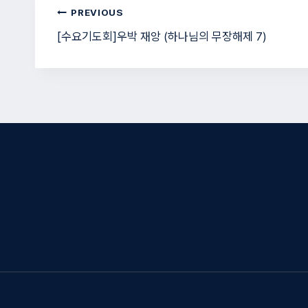
글
PREVIOUS
[수요기도회]우박 재앙 (하나님의 무장해제 7)
탐
색