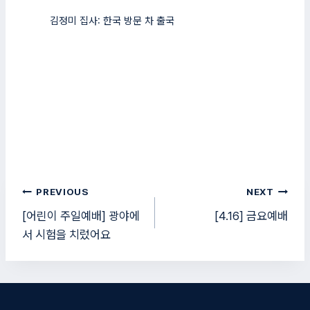
김정미 집사: 한국 방문 차 출국
글
PREVIOUS
NEXT
탐
[어린이 주일예배] 광야에
[4.16] 금요예배
서 시험을 치렀어요
색