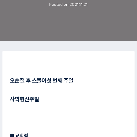
Posted on
2021.11.21
오순절 후 스물여섯 번째 주일
사역헌신주일
■
교회력