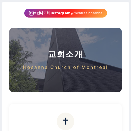
호산나교회 Instagram
@montrealhosanna
교회소개
Hosanna Church of Montreal
✝