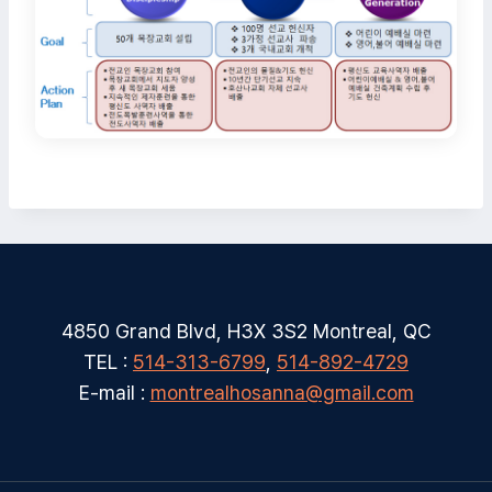
4850 Grand Blvd, H3X 3S2 Montreal, QC
TEL :
514-313-6799
,
514-892-4729
E-mail :
montrealhosanna@gmail.com