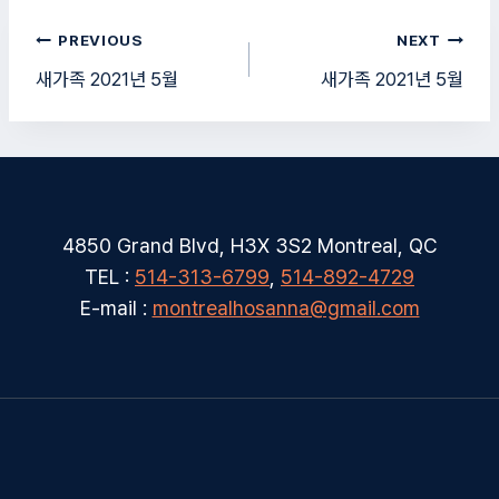
글
PREVIOUS
NEXT
탐
새가족 2021년 5월
새가족 2021년 5월
색
4850 Grand Blvd, H3X 3S2 Montreal, QC
TEL :
514-313-6799
,
514-892-4729
E-mail :
montrealhosanna@gmail.com