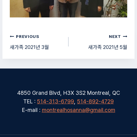
글
PREVIOUS
NEXT
탐
새가족 2021년 3월
새가족 2021년 5월
색
4850 Grand Blvd, H3X 3S2 Montreal, QC
TEL :
514-313-6799
,
514-892-4729
E-mail :
montrealhosanna@gmail.com