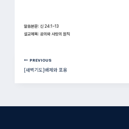
말씀본문: 신 24:1~13

설교제목: 공의와 사랑의 원칙
글
PREVIOUS
[새벽기도]배제와 포용
탐
색