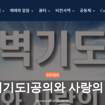
내
예배와 말씀
꿈터
비전사역
공동체
Co
은혜의말씀
벽기도]공의와 사랑의
Posted on
2020.06.14