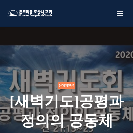
Skip
to
content
은혜의말씀
[새벽기도]공평과
정의의 공동체