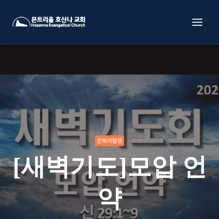
Skip
to
content
은혜의말씀
[새벽기도]모압 언
약