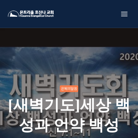
Skip
to
content
은혜의말씀
[새벽기도]세상 백
성과 언약 백성