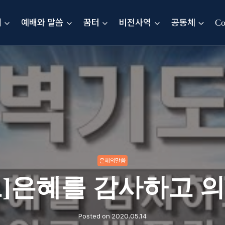
내
예배와 말씀
꿈터
비전사역
공동체
Co
은혜의말씀
]은혜를 감사하고 
Posted on
2020.05.14