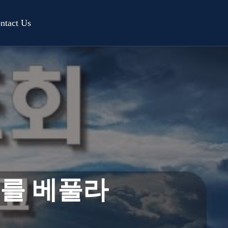
ntact Us
의를 베풀라