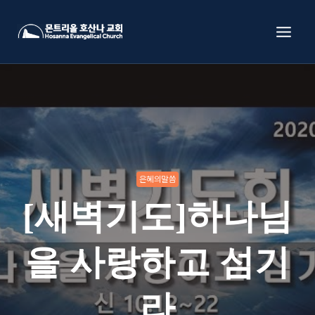
Skip
to
content
은혜의말씀
[새벽기도]하나님
을 사랑하고 섬기
라