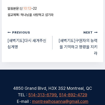
말씀본문:신 
10:12
~22

설교제목: 하나님을 사랑하고 섬기라
글
PREVIOUS
NEXT
탐
[새벽기도]다시 새겨주신
[새벽기도]구원자의 능력
십계명
을 기억하고 명령을 지키
색
라
4850 Grand Blvd, H3X 3S2 Montreal, QC
TEL :
514-313-6799
,
514-892-4729
E-mail :
montrealhosanna@gmail.com