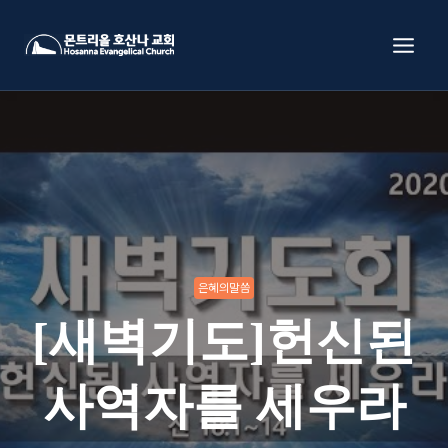
Skip
to
content
은혜의말씀
[새벽기도]헌신된
사역자를 세우라