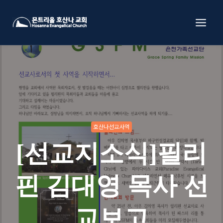
Skip
to
content
호산나선교사역
[선교지소식]필리
핀 김대영 목사 선
교보고