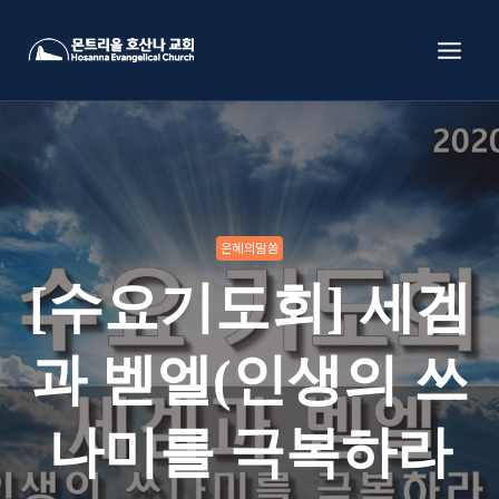
Skip
to
content
은혜의말씀
[수요기도회] 세겜
과 벧엘(인생의 쓰
나미를 극복하라