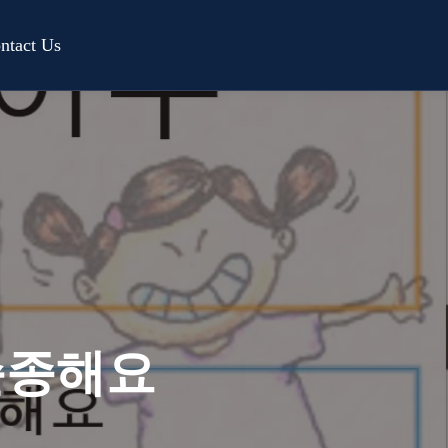
ntact Us
순종해요