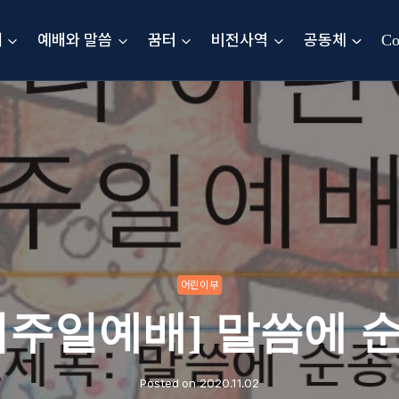
내
예배와 말씀
꿈터
비전사역
공동체
Co
어린이부
이주일예배] 말씀에 
Posted on
2020.11.02