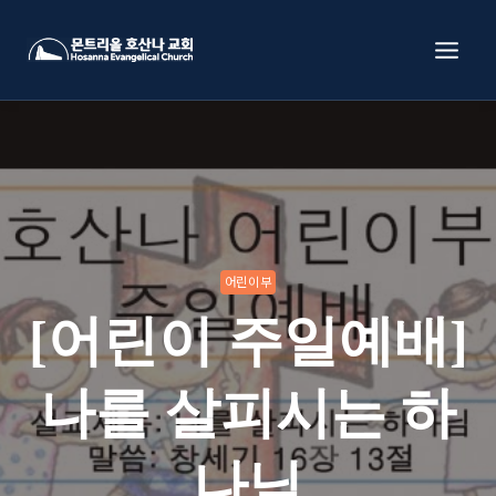
Skip
to
content
어린이부
[어린이 주일예배]
나를 살피시는 하
나님