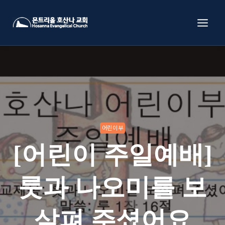
Skip
to
content
어린이부
[어린이 주일예배]
룻과 나오미를 보
살펴 주셨어요