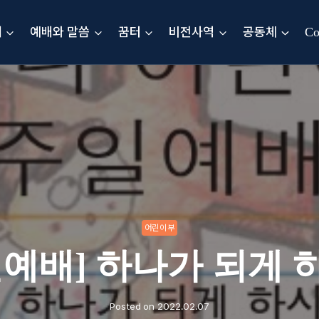
내
예배와 말씀
꿈터
비전사역
공동체
Co
어린이부
일예배] 하나가 되게 
Posted on
2022.02.07