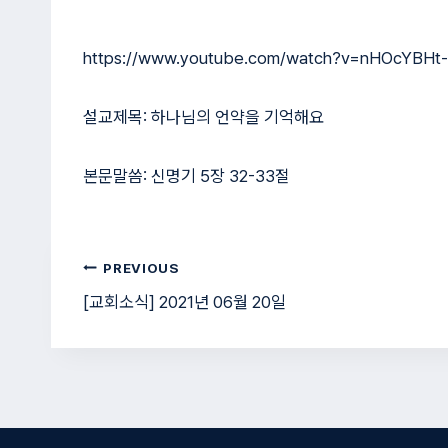
https://www.youtube.com/watch?v=nHOcYBHt
설교제목: 하나님의 언약을 기억해요
본문말씀: 신명기 5장 32-33절
글
PREVIOUS
[교회소식] 2021년 06월 20일
탐
색