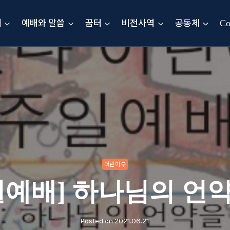
내
예배와 말씀
꿈터
비전사역
공동체
Co
어린이부
일예배] 하나님의 언
Posted on
2021.06.21