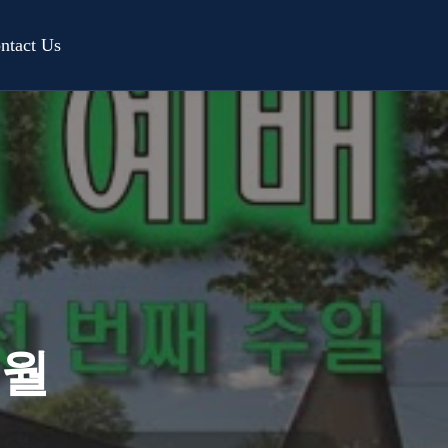
ntact Us
세월