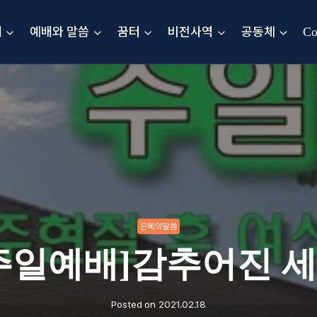
내
예배와 말씀
꿈터
비전사역
공동체
Co
은혜의말씀
주일예배]감추어진 
Posted on
2021.02.18