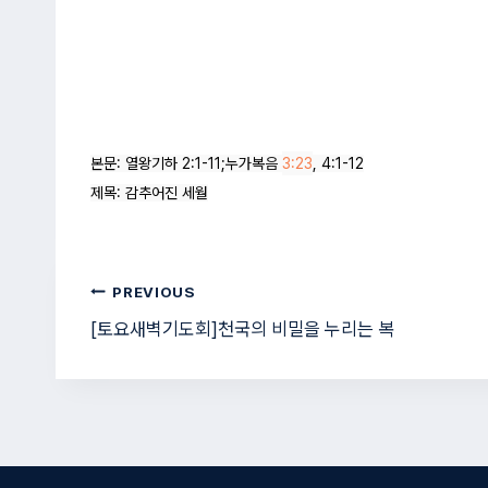
본문: 열왕기하 2:1-11;누가복음 
3:23
, 4:1-12

제목: 감추어진 세월
글
PREVIOUS
[토요새벽기도회]천국의 비밀을 누리는 복
탐
색