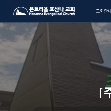
Skip
to
교회안
content
[