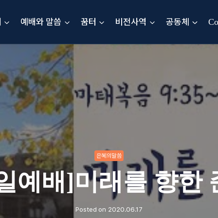
내
예배와 말씀
꿈터
비전사역
공동체
Co
은혜의말씀
주일예배]미래를 향한 
Posted on
2020.06.17