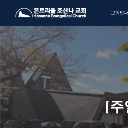
Skip
to
교회안
content
[