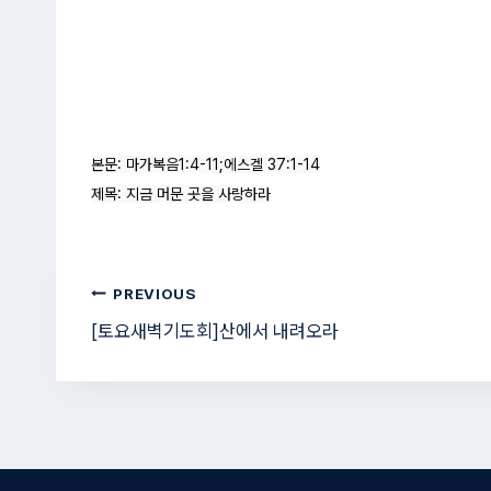
본문: 마가복음1:4-11;에스겔 37:1-14

제목: 지금 머문 곳을 사랑하라
글
PREVIOUS
[토요새벽기도회]산에서 내려오라
탐
색