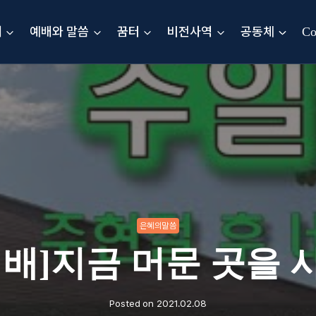
내
예배와 말씀
꿈터
비전사역
공동체
Co
은혜의말씀
예배]지금 머문 곳을 
Posted on
2021.02.08