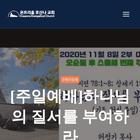
Skip
to
content
은혜의말씀
[주일예배]하나님
의 질서를 부여하
라