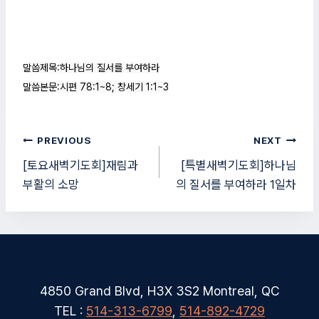
말씀제목:하나님의 질서를 부여하라

말씀본문:시편 78:1~8; 창세기 1:1~3
글
PREVIOUS
NEXT
탐
[토요새벽기도회]재림과
[특별새벽기도회]하나님
부활의 소망
의 질서를 부여하라 1일차
색
4850 Grand Blvd, H3X 3S2 Montreal, QC
TEL :
514-313-6799
,
514-892-4729