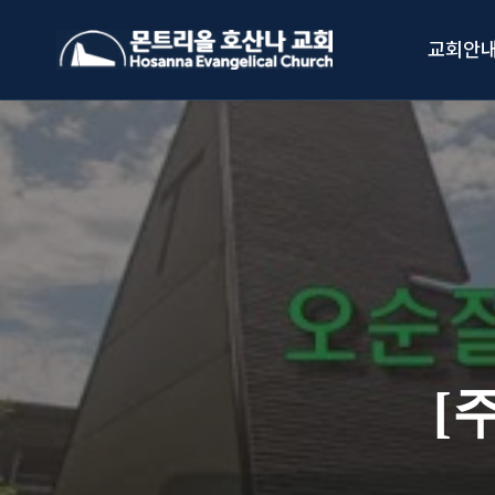
Skip
to
교회안
content
[