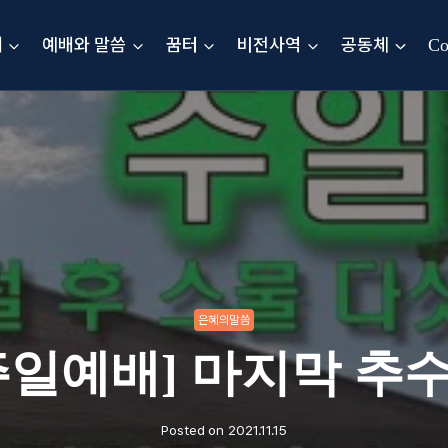
내
예배와 말씀
꿈터
비전사역
공동체
Co
은혜의말씀
주일예배] 마지막 추
Posted on
2021.11.15