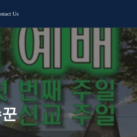
ntact Us
수꾼