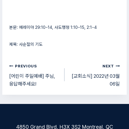
본문: 예레미야 29:10~14, 사도행정 1:10~15, 2:1~4
제목: 사순절의 기도
글
PREVIOUS
NEXT
탐
[어린이 주일예배] 주님,
[교회소식] 2022년 03월
응답해주세요!
06일
색
4850 Grand Blvd, H3X 3S2 Montreal, QC