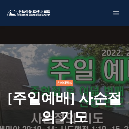
Skip
to
content
은혜의말씀
[주일예배] 사순절
의 기도