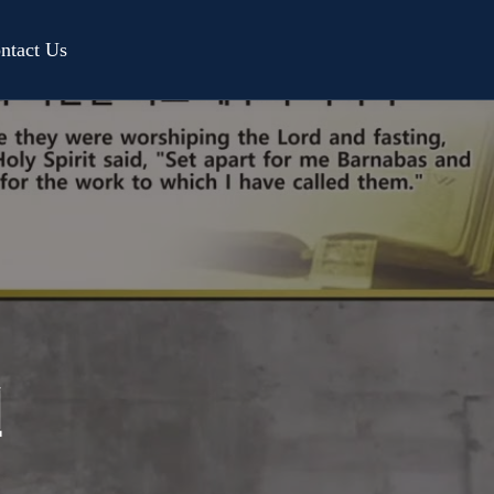
ntact Us
일