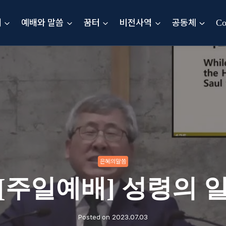
내
예배와 말씀
꿈터
비전사역
공동체
Co
은혜의말씀
[주일예배] 성령의 
Posted on
2023.07.03