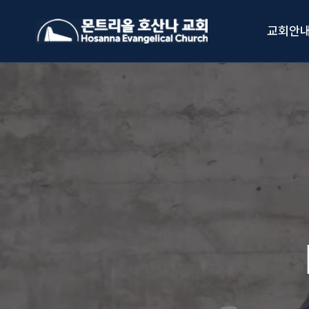
Skip
to
교회안
content