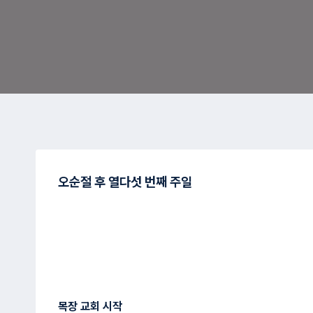
오순절 후 열다섯 번째 주일
목장 교회 시작