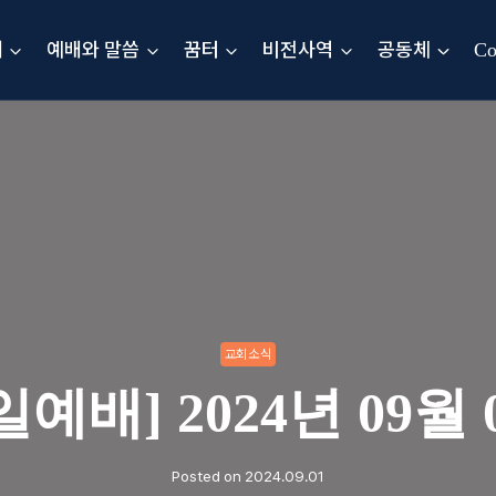
내
예배와 말씀
꿈터
비전사역
공동체
Co
교회소식
일예배] 2024년 09월 
Posted on
2024.09.01