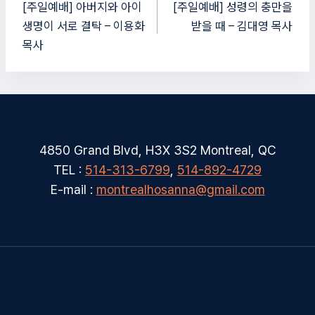
탐
[주일예배] 아버지와 아이
[주일예배] 성령의 충만을
생명이 서로 결탁 – 이용화
받을 때 – 김대영 목사
색
목사
4850 Grand Blvd, H3X 3S2 Montreal, QC
TEL :
514-313-6799
,
514-892-4729
E-mail :
montrealhosanna@gmail.com