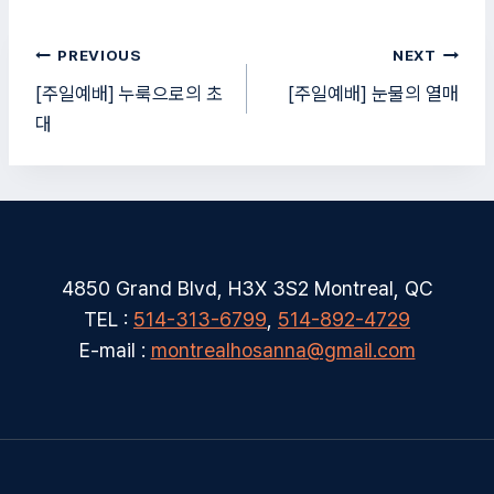
글
PREVIOUS
NEXT
탐
[주일예배] 누룩으로의 초
[주일예배] 눈물의 열매
대
색
4850 Grand Blvd, H3X 3S2 Montreal, QC
TEL :
514-313-6799
,
514-892-4729
E-mail :
montrealhosanna@gmail.com