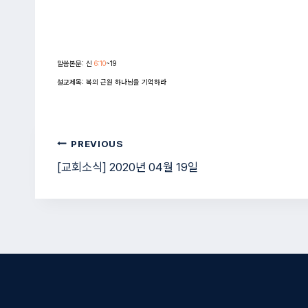
말씀본문: 신 
6:10
~19

설교제목: 복의 근원 하나님을 기억하라
글
PREVIOUS
[교회소식] 2020년 04월 19일
탐
색