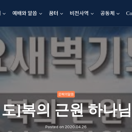
내
예배와 말씀
꿈터
비전사역
공동체
Co
은혜의말씀
도]복의 근원 하나
Posted on
2020.04.26