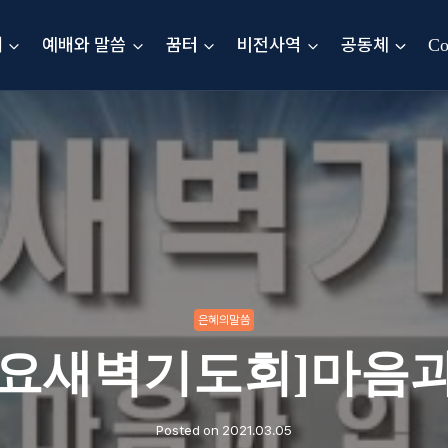
내
예배와 말씀
꿈터
비전사역
공동체
Co
은혜의말씀
토요새벽기도회]마음과
Posted on
2021.03.05