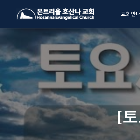
Skip
to
교회안
content
[