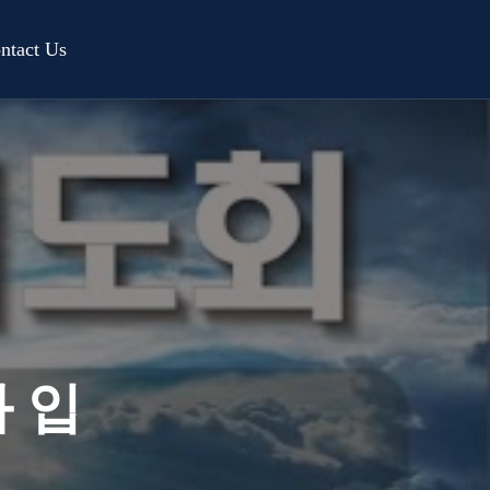
ntact Us
 입