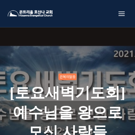
Skip
to
content
은혜의말씀
[토요새벽기도회]
예수님을 왕으로
모신 사람들