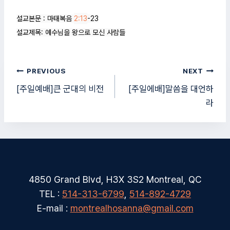
설교본문 : 마태복음 
2:13
-23

설교제목: 예수님을 왕으로 모신 사람들
글
PREVIOUS
NEXT
탐
[주일예배]큰 군대의 비전
[주일에배]말씀을 대언하
라
색
4850 Grand Blvd, H3X 3S2 Montreal, QC
TEL :
514-313-6799
,
514-892-4729
E-mail :
montrealhosanna@gmail.com