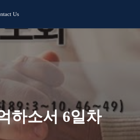
ntact Us
억하소서 6일차