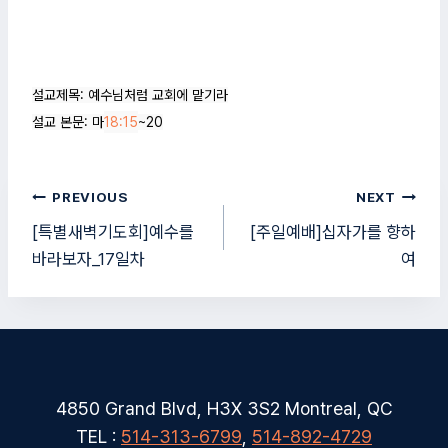
설교제목: 예수님처럼 교회에 맡기라

설교 본문: 마
18:15
~20
글
PREVIOUS
NEXT
탐
[특별새벽기도회]예수를
[주일예배]십자가를 향하
바라보자_17일차
여
색
4850 Grand Blvd, H3X 3S2 Montreal, QC
TEL :
514-313-6799
,
514-892-4729