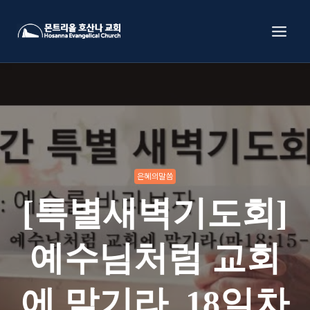
Skip
to
content
은혜의말씀
[특별새벽기도회]
예수님처럼 교회
에 맡기라_18일차