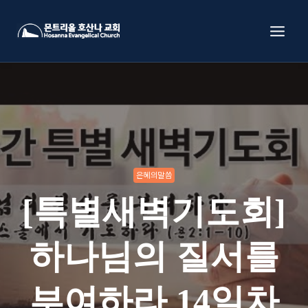
Skip
to
content
은혜의말씀
[특별새벽기도회]
하나님의 질서를
부여하라 14일차