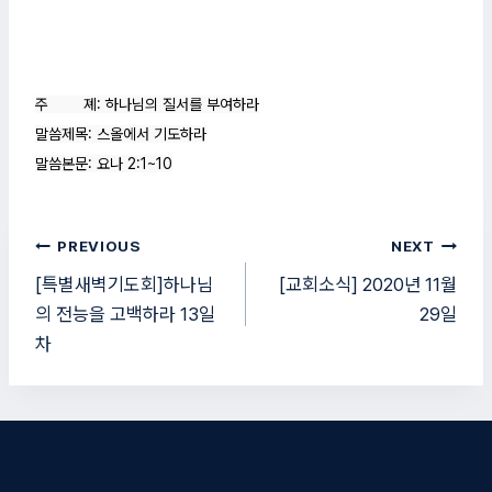
주        졔: 하나님의 질서를 부여하라

말씀제목: 스올에서 기도하라

말씀본문: 요나 2:1~10
글
PREVIOUS
NEXT
탐
[특별새벽기도회]하나님
[교회소식] 2020년 11월
의 전능을 고백하라 13일
29일
색
차