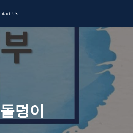
ntact Us
 돌덩이