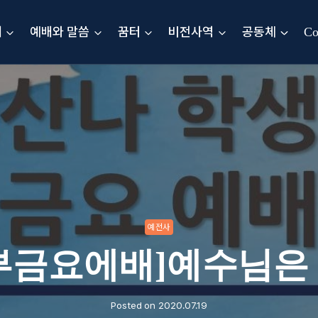
내
예배와 말씀
꿈터
비전사역
공동체
Co
예전사
부금요에배]예수님은
Posted on
2020.07.19