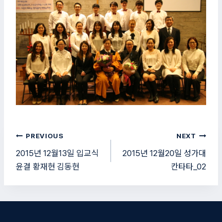
글
PREVIOUS
NEXT
탐
2015년 12월13일 입교식
2015년 12월20일 성가대
윤결 황재현 김동현
칸타타_02
색