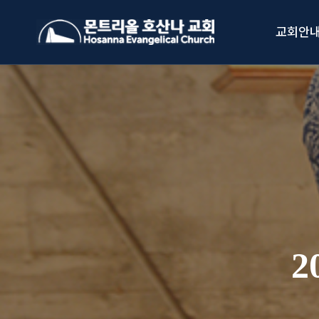
Skip
to
교회안
content
2