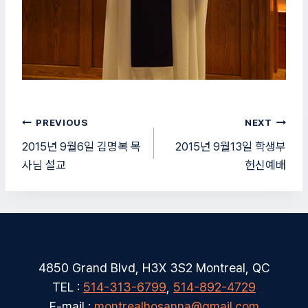
글
PREVIOUS
NEXT
탐
2015년 9월6일 김명복 목
2015년 9월13일 학생부
사님 설교
헌신예배
색
4850 Grand Blvd, H3X 3S2 Montreal, QC
TEL :
514-313-6799
,
514-892-4729
E-mail :
montrealhosanna@gmail.com