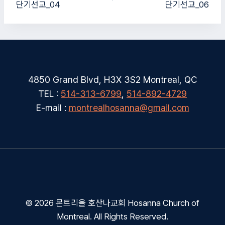
단기선교_04
단기선교_06
색
4850 Grand Blvd, H3X 3S2 Montreal, QC
TEL :
514-313-6799
,
514-892-4729
E-mail :
montrealhosanna@gmail.com
© 2026 몬트리올 호산나교회 Hosanna Church of
Montreal. All Rights Reserved.