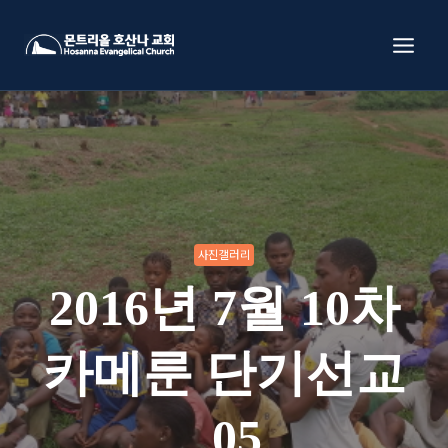
Skip
to
content
사진갤러리
2016년 7월 10차
카메룬 단기선교
_05