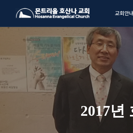
Skip
to
교회안
content
2017