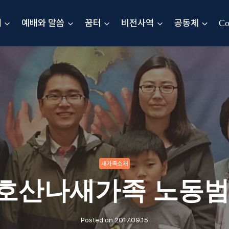
내
예배와 말씀
꿈터
비전사역
공동체
Co
새가족소개
년 호산나새가족 노동범
Posted on
2017.09.15