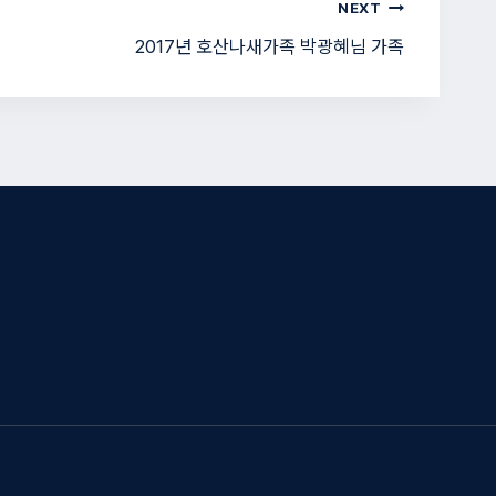
NEXT
2017년 호산나새가족 박광혜님 가족