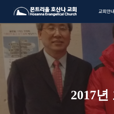
Skip
to
교회안
content
2017