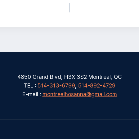
4850 Grand Blvd, H3X 3S2 Montreal, QC
TEL :
514-313-6799
,
514-892-4729
E-mail :
montrealhosanna@gmail.com