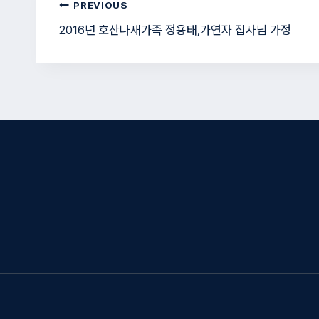
글
PREVIOUS
2016년 호산나새가족 정용태,가연자 집사님 가정
탐
색