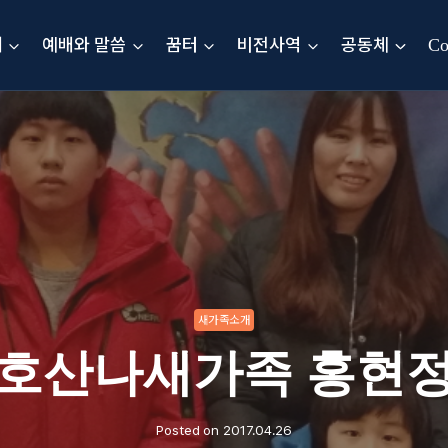
내
예배와 말씀
꿈터
비전사역
공동체
Co
새가족소개
년 호산나새가족 홍현
Posted on
2017.04.26